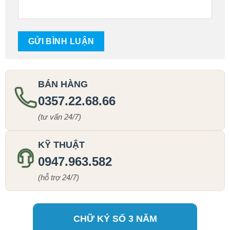
BÁN HÀNG
0357.22.68.66
(tư vấn 24/7)
KỸ THUẬT
0947.963.582
(hỗ trợ 24/7)
CHỮ KÝ SỐ 3 NĂM