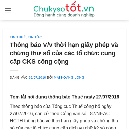
Bỏ
qua
nội
dung
TIN THUẾ
,
TIN TỨC
Thông báo V/v thời hạn giấy phép và
chứng thư số của các tổ chức cung
cấp CKS công cộng
ĐĂNG VÀO
31/07/2016
BỞI
MAI HOÀNG LONG
Tóm tắt nội dung thông báo Thuế ngày 27/07/2016
Theo thông báo của Tổng cục Thuế công bố ngày
27/07/2016, căn cứ theo Công văn số 187/NEAC-
HCTH thông báo về thời hạn giấy phép và chứng thư
số của các tổ chức cung cấp dịch vụ chữ ký số công