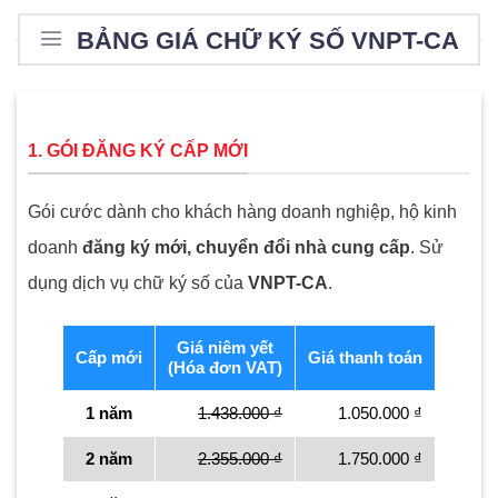
BẢNG GIÁ CHỮ KÝ SỐ VNPT-CA
1. GÓI ĐĂNG KÝ CẤP MỚI
Gói cước dành cho khách hàng doanh nghiệp, hộ kinh
doanh
đăng ký mới, chuyển đổi nhà cung cấp
. Sử
dụng dịch vụ chữ ký số của
VNPT-CA
.
Giá niêm yết
Cấp mới
Giá thanh toán
(Hóa đơn VAT)
1 năm
1.438.000 ₫
1.050.000 ₫
2 năm
2.355.000 ₫
1.750.000 ₫