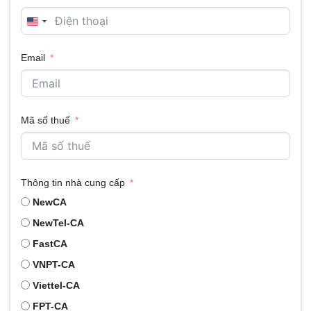
cấp.
UNITED
Quý khách hàng cần lưu ý!!!
STATES
Email
+1
Mã số thuế
Thông tin nhà cung cấp
NewCA
NewTel-CA
FastCA
VNPT-CA
Viettel-CA
FPT-CA