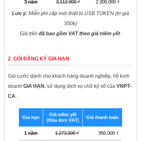
3 năm
3.112.000 ₫
2.300.000 ₫
Lưu ý:
Miễn phí cấp mới thiết bị USB TOKEN (trị giá
550k)
Giá trên
đã bao gồm
VAT theo giá niêm yết
.
2. GÓI ĐĂNG KÝ GIA HẠN
Gói cước dành cho khách hàng doanh nghiệp, hộ kinh
doanh
GIA HẠN,
sử dụng dịch vụ chữ ký số của
VNPT-
CA
.
Giá niêm yết
Gia hạn
Giá thanh toán
(Hóa đơn VAT)
1 năm
1.273.000 ₫
950.000 ₫