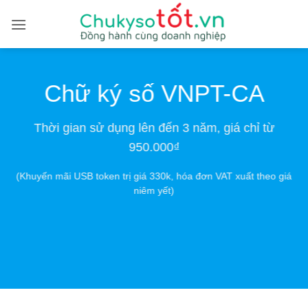
Bỏ
qua
nội
dung
Chữ ký số VNPT-CA
Thời gian sử dụng lên đến 3 năm, giá chỉ từ
950.000₫
(Khuyến mãi USB token trị giá 330k, hóa đơn VAT xuất theo giá
niêm yết)