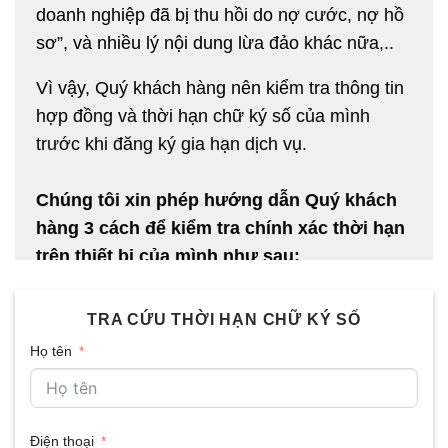
doanh nghiệp đã bị thu hồi do nợ cước, nợ hồ
sơ”, và nhiều lý nội dung lừa đảo khác nữa,..
Vì vậy, Quý khách hàng nên kiểm tra thông tin
hợp đồng và thời hạn chữ ký số của mình
trước khi đăng ký gia hạn dịch vụ.
Chúng tôi xin phép hướng dẫn Quý khách
hàng 3 cách để kiểm tra chính xác thời hạn
trên thiết bị của mình như sau:
Kiểm tra thời hạn trực tiếp trên thiết bị,
Liên hệ nhà cung cấp để tra cứu thời hạn
TRA CỨU THỜI HẠN CHỮ KÝ SỐ
dịch vụ,
Họ tên
Để lại thông tin
form liên hệ tra cứu thời
hạn
, chúng tôi sẽ tra cứu thời hạn chính xác
và phản hồi lại bạn theo thông tin bạn cung
Điện thoại