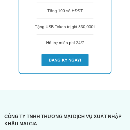
Tặng 100 số HĐĐT
Tặng USB Token trị giá 330,000₫
Hỗ trợ miễn phí 24/7
ĐĂNG KÝ NGAY!
CÔNG TY TNHH THƯƠNG MẠI DỊCH VỤ XUẤT NHẬP
KHẨU MAI GIA