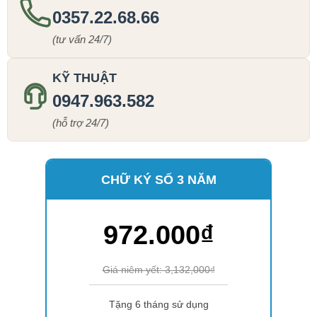
0357.22.68.66
(tư vấn 24/7)
KỸ THUẬT
0947.963.582
(hỗ trợ 24/7)
CHỮ KÝ SỐ 3 NĂM
972.000₫
Giá niêm yết: 3,132,000₫
Tặng 6 tháng sử dụng