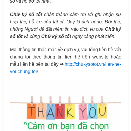
số và hỗ trợ tốt nhât.
Chữ ký số tốt
chân thành cảm ơn và ghi nhận sự
hợp tác, hỗ trợ của tất cả Quý khách hàng, Đối tác,
những Người đã đặt niềm tin vào dịch vụ của
Chữ ký
số tốt
và cùng
Chữ ký số tốt
ngày càng phát triển.
Mọi thông tin thắc mắc về dịch vụ, vui lòng liên hệ với
chúng tôi theo thông tin liên hệ trên website hoặc
mẫu liên hệ bên tại đây
⇒
http://chukysotot.vn/lien-he-
voi-chung-toi/