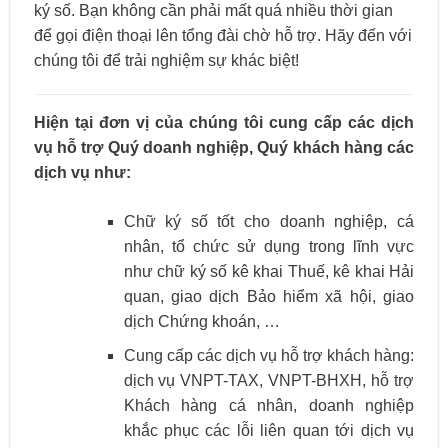
ký số. Bạn không cần phải mất quá nhiều thời gian
để gọi điện thoại lên tổng đài chờ hỗ trợ. Hãy đến với
chúng tôi để trải nghiệm sự khác biệt!
Hiện tại đơn vị của chúng tôi cung cấp các dịch
vụ hỗ trợ Quý doanh nghiệp, Quý khách hàng các
dịch vụ như:
Chữ ký số tốt cho doanh nghiệp, cá
nhân, tổ chức sử dụng trong lĩnh vực
như chữ ký số kê khai Thuế, kê khai Hải
quan, giao dịch Bảo hiểm xã hội, giao
dịch Chứng khoán, …
Cung cấp các dịch vụ hỗ trợ khách hàng:
dịch vụ VNPT-TAX, VNPT-BHXH, hỗ trợ
Khách hàng cá nhân, doanh nghiệp
khắc phục các lỗi liên quan tới dịch vụ