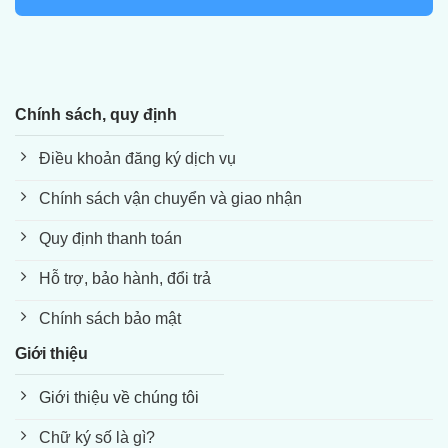
Chính sách, quy định
Điều khoản đăng ký dịch vụ
Chính sách vận chuyển và giao nhận
Quy định thanh toán
Hỗ trợ, bảo hành, đổi trả
Chính sách bảo mật
Giới thiệu
Giới thiệu về chúng tôi
Chữ ký số là gì?