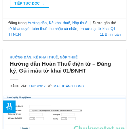
TIẾP TỤC ĐỌC
→
Đăng trong
Hướng dẫn
,
Kê khai thuế
,
Nộp thuế
|
Được gắn thẻ
tờ khai quyết toán thuế thu nhập cá nhân
,
tra cứu lại tờ khai QT
TTNCN
11
Bình luận
HƯỚNG DẪN
,
KÊ KHAI THUẾ
,
NỘP THUẾ
Hướng dẫn Hoàn Thuế điện tử – Đăng
ký, Gửi mẫu tờ khai 01/ĐNHT
ĐĂNG VÀO
11/01/2017
BỞI
MAI HOÀNG LONG
11
Th1