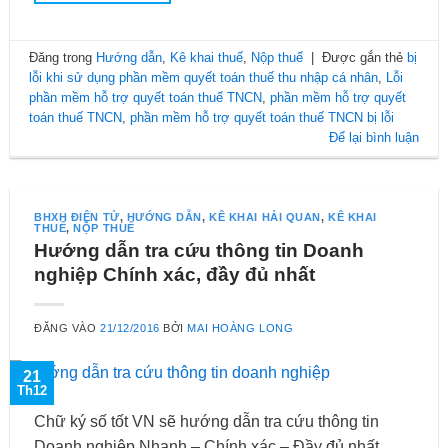
Đăng trong
Hướng dẫn
,
Kê khai thuế
,
Nộp thuế
|
Được gắn thẻ
bị
lỗi khi sử dụng phần mềm quyết toán thuế thu nhập cá nhân
,
Lỗi
phần mềm hỗ trợ quyết toán thuế TNCN
,
phần mềm hỗ trợ quyết
toán thuế TNCN
,
phần mềm hỗ trợ quyết toán thuế TNCN bị lỗi
Để lại bình luận
BHXH ĐIỆN TỬ
,
HƯỚNG DẪN
,
KÊ KHAI HẢI QUAN
,
KÊ KHAI
THUẾ
,
NỘP THUẾ
Hướng dẫn tra cứu thông tin Doanh
nghiệp Chính xác, đầy đủ nhất
ĐĂNG VÀO
21/12/2016
BỞI
MAI HOÀNG LONG
21
Th12
Chữ ký số tốt VN sẽ hướng dẫn tra cứu thông tin
Doanh nghiệp Nhanh – Chính xác – Đầy đủ nhất.