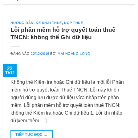
HƯỚNG DẪN
,
KÊ KHAI THUẾ
,
NỘP THUẾ
Lỗi phần mềm hỗ trợ quyết toán thuế
TNCN: không thể Ghi dữ liệu
ĐĂNG VÀO
22/12/2016
BỞI
MAI HOÀNG LONG
22
Th12
Không thể Kiểm tra hoặc Ghi dữ liệu là một lỗi Phần
mềm hỗ trợ quyết toán Thuế TNCN. Lỗi này khiến
người dùng lưu được dữ liệu vừa nhập trên phần
mềm. Lỗi phần mềm hỗ trợ quyết toán thuế TNCN:
không thể Kiểm tra hoặc Ghi dữ liệu 1. Lỗi khi nhập
dữ[xem thêm …]
TIẾP TỤC ĐỌC
→