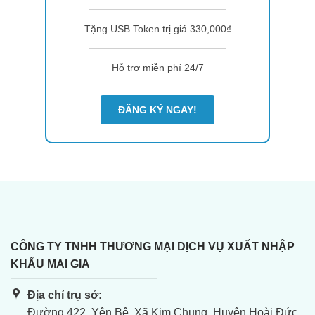
Tặng USB Token trị giá 330,000₫
Hỗ trợ miễn phí 24/7
ĐĂNG KÝ NGAY!
CÔNG TY TNHH THƯƠNG MẠI DỊCH VỤ XUẤT NHẬP
KHẨU MAI GIA
Địa chỉ trụ sở:
Đường 422, Yên Bệ, Xã Kim Chung, Huyện Hoài Đức,