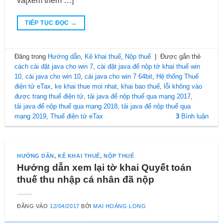
và[xem thêm …]
TIẾP TỤC ĐỌC
→
Đăng trong
Hướng dẫn
,
Kê khai thuế
,
Nộp thuế
|
Được gắn thẻ
cách cài đặt java cho win 7
,
cài đặt java để nộp tờ khai thuế win
10
,
cài java cho win 10
,
cài java cho win 7 64bit
,
Hệ thống Thuế
điện tử eTax
,
ke khai thue moi nhat
,
khai bao thuế
,
lỗi không vào
được trang thuế điện tử
,
tải java để nộp thuế qua mạng 2017
,
tải java để nộp thuế qua mạng 2018
,
tải java để nộp thuế qua
mạng 2019
,
Thuế điện tử eTax
3
Bình luận
HƯỚNG DẪN
,
KÊ KHAI THUẾ
,
NỘP THUẾ
Hướng dẫn xem lại tờ khai Quyết toán
thuế thu nhập cá nhân đã nộp
ĐĂNG VÀO
12/04/2017
BỞI
MAI HOÀNG LONG