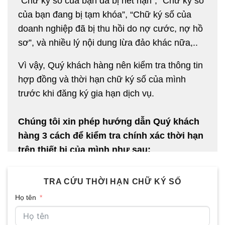
“Chữ ký số của bạn đã bị hết hạn”, “Chữ ký số
của bạn đang bị tạm khóa”, “Chữ ký số của
doanh nghiệp đã bị thu hồi do nợ cước, nợ hồ
sơ”, và nhiều lý nội dung lừa đảo khác nữa,..
Vì vậy, Quý khách hàng nên kiểm tra thông tin
hợp đồng và thời hạn chữ ký số của mình
trước khi đăng ký gia hạn dịch vụ.
Chúng tôi xin phép hướng dẫn Quý khách
hàng 3 cách để kiểm tra chính xác thời hạn
trên thiết bị của mình như sau:
Kiểm tra thời hạn trực tiếp trên thiết bị,
Liên hệ nhà cung cấp để tra cứu thời hạn
TRA CỨU THỜI HẠN CHỮ KÝ SỐ
dịch vụ,
Họ tên
Để lại thông tin
form liên hệ tra cứu thời
hạn
, chúng tôi sẽ tra cứu thời hạn chính xác