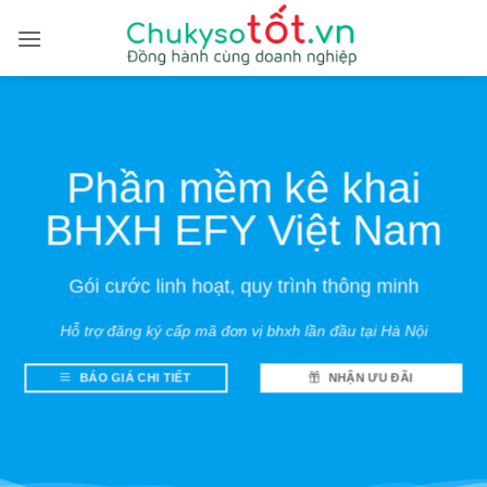
Bỏ
qua
nội
dung
Phần mềm kê khai
BHXH EFY Việt Nam
Gói cước linh hoạt, quy trình thông minh
Hỗ trợ đăng ký cấp mã đơn vị bhxh lần đầu tại Hà Nội
BÁO GIÁ CHI TIẾT
NHẬN ƯU ĐÃI