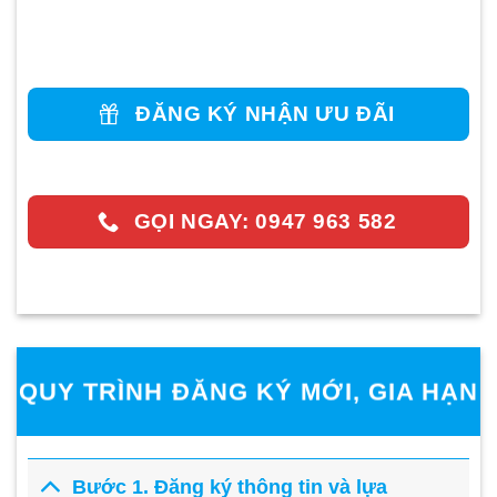
ĐĂNG KÝ NHẬN ƯU ĐÃI
GỌI NGAY: 0947 963 582
QUY TRÌNH ĐĂNG KÝ MỚI, GIA HẠN
Bước 1. Đăng ký thông tin và lựa