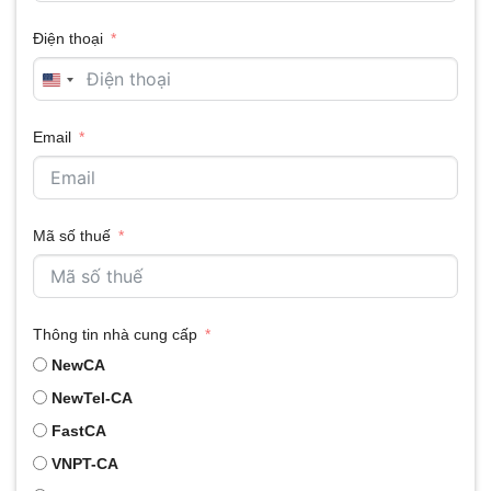
và phản hồi lại bạn theo thông tin bạn cung
Điện thoại
cấp.
UNITED
Quý khách hàng cần lưu ý!!!
STATES
Email
+1
Mã số thuế
Thông tin nhà cung cấp
NewCA
NewTel-CA
FastCA
VNPT-CA