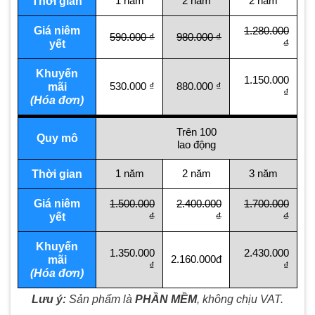
1 năm
2 năm
2 năm
Thời gian
Giá niêm
1.280.000
590.000 ₫
980.000 ₫
₫
yết
Khuyến
1.150.000
530.000 ₫
880.000 ₫
mãi
₫
(Hóa đơn)
Trên 100
Quy mô
lao động
1 năm
2 năm
3 năm
Thời gian
Giá niêm
1.500.000
2.400.000
1.700.000
₫
₫
₫
yết
Khuyến
1.350.000
2.430.000
2.160.000đ
mãi
₫
₫
(Hóa đơn)
Lưu ý:
Sản phẩm là
PHẦN MỀM
, không chịu VAT.