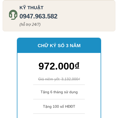
KỸ THUẬT
0947.963.582
(hỗ trợ 24/7)
CHỮ KÝ SỐ 3 NĂM
972.000₫
Giá niêm yết: 3,132,000₫
Tặng 6 tháng sử dụng
Tặng 100 số HĐĐT