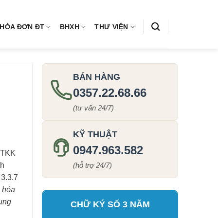
HÓA ĐƠN ĐT
BHXH
THƯ VIỆN
BÁN HÀNG
0357.22.68.66
(tư vấn 24/7)
KỸ THUẬT
0947.963.582
 HTKK
nh
(hỗ trợ 24/7)
 3.3.7
u hóa
dụng
CHỮ KÝ SỐ 3 NĂM