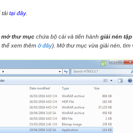
 tải
tại đây
.
n
mở thư mục
chứa bộ cài và tiến hành
giải nén tập
có thể xem thêm
ở đây
).
Mở thư mục vừa giải nén, tìm 