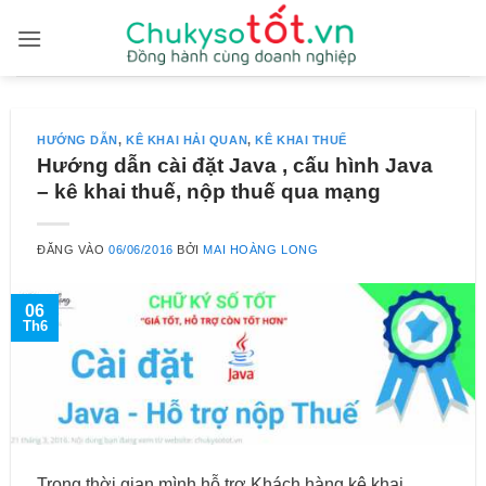
Bỏ
qua
nội
dung
HƯỚNG DẪN
,
KÊ KHAI HẢI QUAN
,
KÊ KHAI THUẾ
Hướng dẫn cài đặt Java , cấu hình Java
– kê khai thuế, nộp thuế qua mạng
ĐĂNG VÀO
06/06/2016
BỞI
MAI HOÀNG LONG
06
Th6
Trong thời gian mình hỗ trợ Khách hàng kê khai