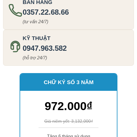
BÁN HÀNG
0357.22.68.66
(tư vấn 24/7)
KỸ THUẬT
0947.963.582
(hỗ trợ 24/7)
CHỮ KÝ SỐ 3 NĂM
972.000₫
Giá niêm yết: 3,132,000₫
Tặng 6 tháng sử dụng