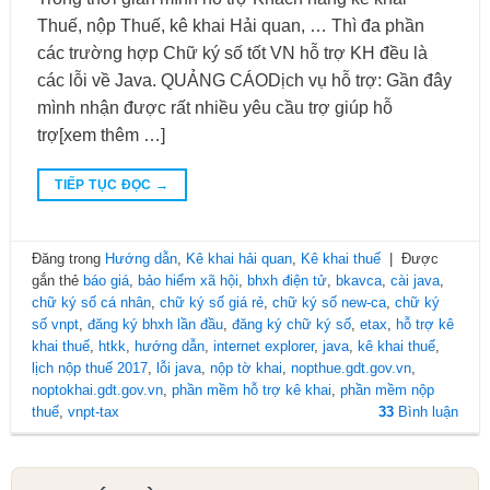
Thuế, nộp Thuế, kê khai Hải quan, … Thì đa phần
các trường hợp Chữ ký số tốt VN hỗ trợ KH đều là
các lỗi về Java. QUẢNG CÁODịch vụ hỗ trợ: Gần đây
mình nhận được rất nhiều yêu cầu trợ giúp hỗ
trợ[xem thêm …]
TIẾP TỤC ĐỌC
→
Đăng trong
Hướng dẫn
,
Kê khai hải quan
,
Kê khai thuế
|
Được
gắn thẻ
báo giá
,
bảo hiểm xã hội
,
bhxh điện tử
,
bkavca
,
cài java
,
chữ ký số cá nhân
,
chữ ký số giá rẻ
,
chữ ký số new-ca
,
chữ ký
số vnpt
,
đăng ký bhxh lần đầu
,
đăng ký chữ ký số
,
etax
,
hỗ trợ kê
khai thuế
,
htkk
,
hướng dẫn
,
internet explorer
,
java
,
kê khai thuế
,
lịch nộp thuế 2017
,
lỗi java
,
nộp tờ khai
,
nopthue.gdt.gov.vn
,
noptokhai.gdt.gov.vn
,
phần mềm hỗ trợ kê khai
,
phần mềm nộp
thuế
,
vnpt-tax
33
Bình luận