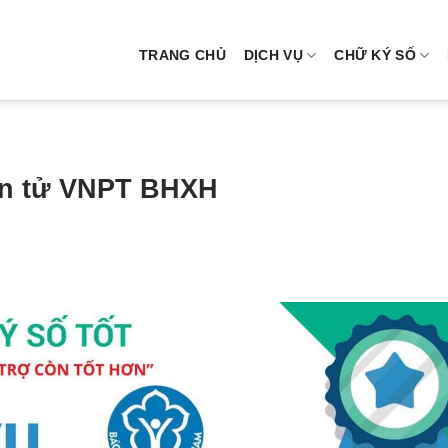
TRANG CHỦ
DỊCH VỤ
CHỮ KÝ SỐ
ện tử VNPT BHXH