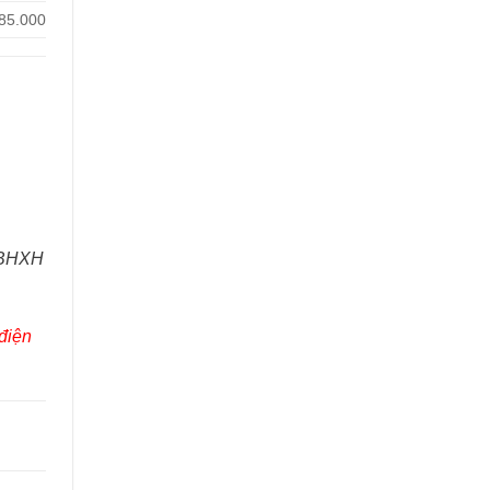
85.000
T BHXH
điện