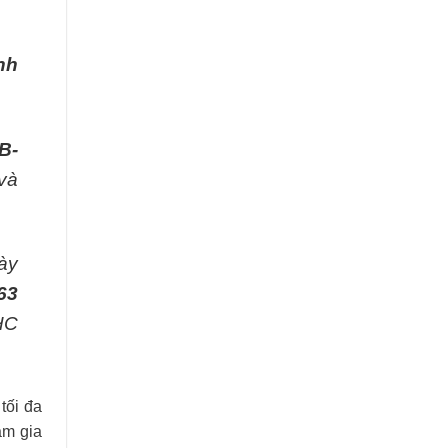
nh
B-
và
ày
63
HC
tối đa
am gia