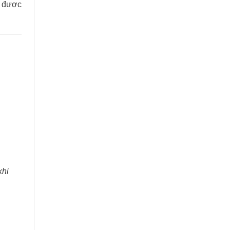
a được
khi