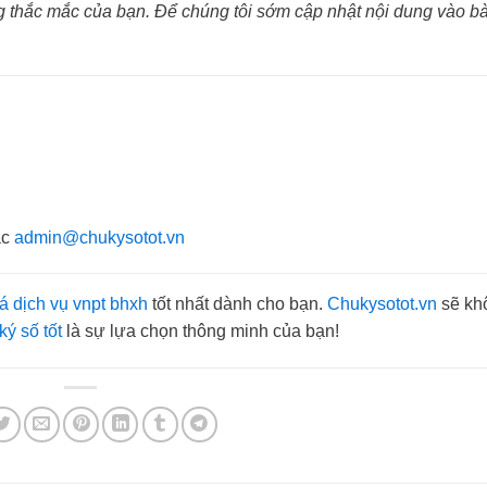
 thắc mắc của bạn. Để chúng tôi sớm cập nhật nội dung vào bài
ặc
admin@chukysotot.vn
á dịch vụ vnpt bhxh
tốt nhất dành cho bạn.
Chukysotot.vn
sẽ kh
ký số tốt
là sự lựa chọn thông minh của bạn!