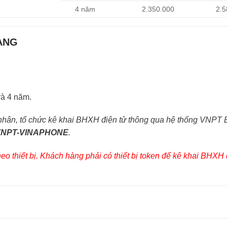
4 năm
2.350.000
2.5
ÀNG
và 4 năm.
 nhân, tổ chức kê khai BHXH điện tử thông qua hệ thống VNP
VNPT-VINAPHONE
.
o thiết bị. Khách hàng phải có thiết bị token để kê khai BHXH 