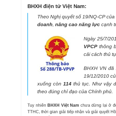
BHXH điện tử Việt Nam:
Theo Nghị quyết số 19/NQ-CP của 
doanh
,
nâng cao năng lực
cạnh t
Ngày 25/7/20
VPCP
thông b
cải cách thủ 
BHXH VN đã n
19/12/2010 củ
xuống còn
114
thủ tục. Như vậy đ
theo đúng chỉ đạo của Chính phủ.
Tuy nhiên
BHXH Việt Nam
chưa dừng lại ở đ
TTHC, thời gian giải tiếp nhận và giải quyết 