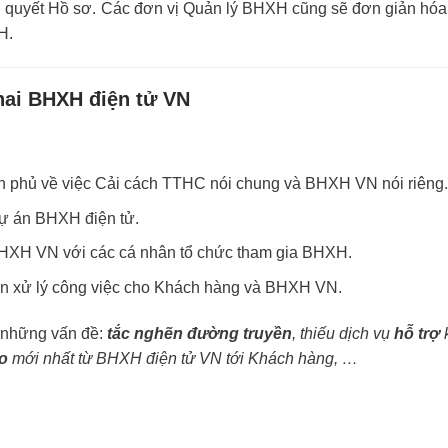
ải quyết Hồ sơ. Các đơn vị Quản lý BHXH cũng sẽ đơn giản hó
H.
hai BHXH điện tử VN
h phủ về việc Cải cách TTHC nói chung và BHXH VN nói riêng.
dự án BHXH điện tử.
 BHXH VN với các cá nhân tổ chức tham gia BHXH.
gian xử lý công việc cho Khách hàng và BHXH VN.
 những vấn đề:
tắc nghẽn đường truyền
, thiếu dịch vụ
hỗ trợ
o
mới nhất từ BHXH điện tử VN tới Khách hàng, …