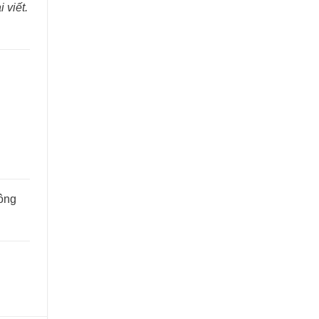
 viết.
ông