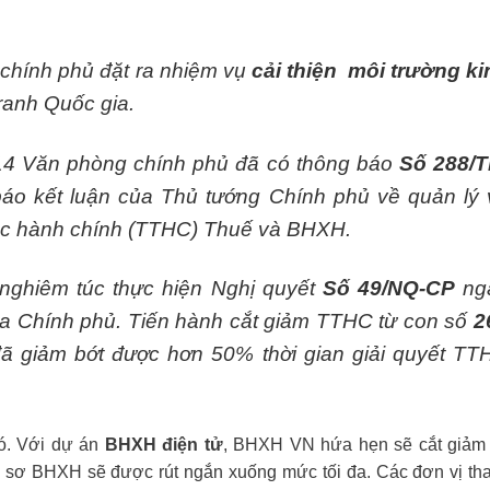
chính phủ đặt ra nhiệm vụ
cải thiện môi trường ki
ranh Quốc gia.
14 Văn phòng chính phủ đã có thông báo
Số 288/T
áo kết luận của Thủ tướng Chính phủ về quản lý 
tục hành chính (TTHC) Thuế và BHXH.
ghiêm túc thực hiện Nghị quyết
Số 49/NQ-CP
ng
a Chính phủ. Tiến hành cắt giảm TTHC từ con số
2
ã giảm bớt được hơn 50% thời gian giải quyết TT
ó. Với dự án
BHXH điện tử
, BHXH VN hứa hẹn sẽ cắt giảm 
Hồ sơ BHXH sẽ được rút ngắn xuống mức tối đa. Các đơn vị th