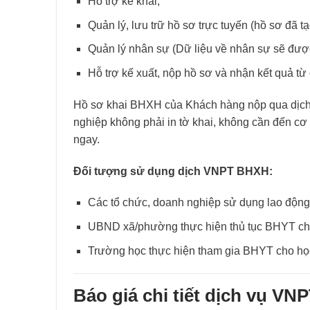
Hỗ trợ kê khai,
Quản lý, lưu trữ hồ sơ trực tuyến (hồ sơ đã t
Quản lý nhân sự (Dữ liệu về nhân sự sẽ đượ
Hỗ trợ kế xuất, nộp hồ sơ và nhận kết quả t
Hồ sơ khai BHXH của Khách hàng nộp qua dịc
nghiệp không phải in tờ khai, không cần đến c
ngay.
Đối tượng sử dụng dịch VNPT BHXH:
Các tổ chức, doanh nghiệp sử dụng lao động 
UBND xã/phường thực hiện thủ tục BHYT cho
Trường học thực hiện tham gia BHYT cho học 
Báo giá chi tiết dịch vụ V