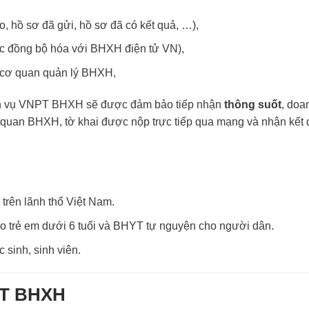
ạo, hồ sơ đã gửi, hồ sơ đã có kết quả, …),
c đồng bộ hóa với BHXH điện tử VN),
ừ cơ quan quản lý BHXH,
h vụ VNPT BHXH sẽ được đảm bảo tiếp nhận
thông suốt
, doa
ơ quan BHXH, tờ khai được nộp trực tiếp qua mạng và nhận kết
trên lãnh thổ Việt Nam.
 trẻ em dưới 6 tuổi và BHYT tự nguyện cho người dân.
sinh, sinh viên.
NPT BHXH