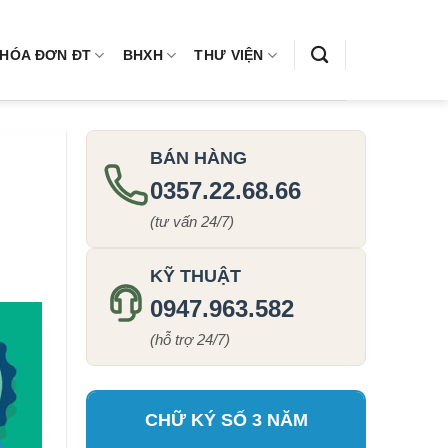
HÓA ĐƠN ĐT
BHXH
THƯ VIỆN
BÁN HÀNG
0357.22.68.66
(tư vấn 24/7)
KỸ THUẬT
0947.963.582
(hỗ trợ 24/7)
CHỮ KÝ SỐ 3 NĂM