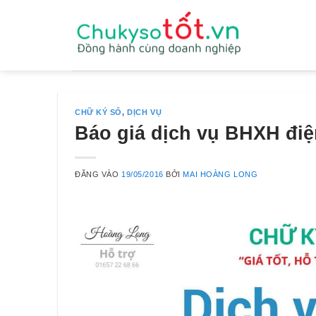
Bỏ
qua
nội
dung
CHỮ KÝ SỐ
,
DỊCH VỤ
Báo giá dịch vụ BHXH đi
ĐĂNG VÀO
19/05/2016
BỞI
MAI HOÀNG LONG